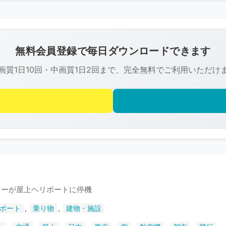
こ
の
画
像
無料会員登録で毎日ダウンロードできます
は
画質1日10回・中画質1日2回まで、完全無料でご利用いただけ
R-
FREE
の
著
作
権
で
保
護
ターが屋上ヘリポートに停機
さ
,
,
ポート
乗り物
建物・施設
れ
て