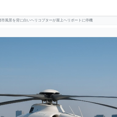
都市風景を背に白いヘリコプターが屋上ヘリポートに停機