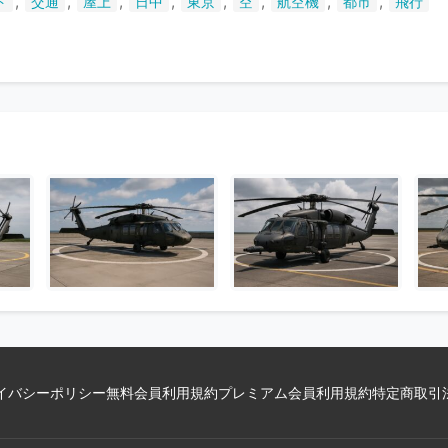
,
,
,
,
,
,
,
,
ト
交通
屋上
日中
東京
空
航空機
都市
飛行
い
ま
す
イバシーポリシー
無料会員利用規約
プレミアム会員利用規約
特定商取引