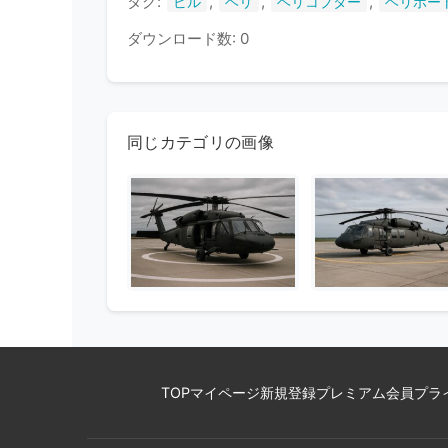
タグ:
,
,
,
ビル
ヘリ
ヘリコプター
ヘリポー
ダウンロード数: 0
同じカテゴリの画像
TOP
マイページ
新規登録
プレミアム会員
プラ