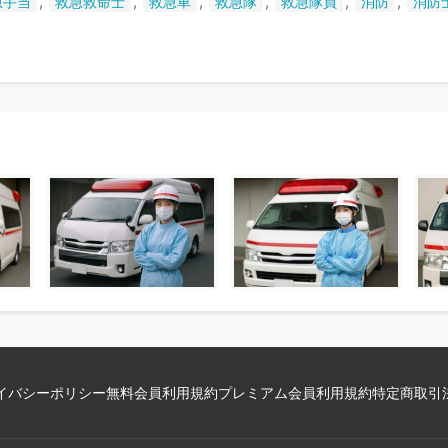
,
,
,
,
,
,
急手当
救急救命士
救急車
救急隊
救急隊員
消防
消防
い
ま
す
イバシーポリシー
無料会員利用規約
プレミアム会員利用規約
特定商取引