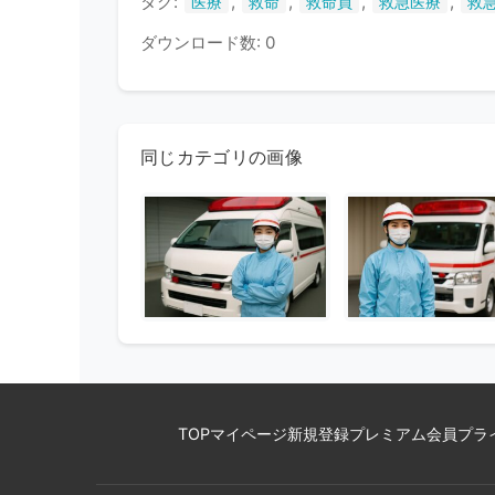
タグ:
,
,
,
,
医療
救命
救命員
救急医療
救
ダウンロード数: 0
同じカテゴリの画像
TOP
マイページ
新規登録
プレミアム会員
プラ