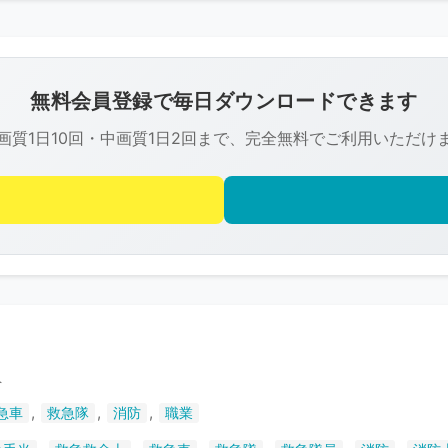
こ
の
画
像
無料会員登録で毎日ダウンロードできます
は
画質1日10回・中画質1日2回まで、完全無料でご利用いただけ
R-
FREE
の
著
作
権
で
保
護
員
さ
,
,
,
急車
救急隊
消防
職業
れ
て