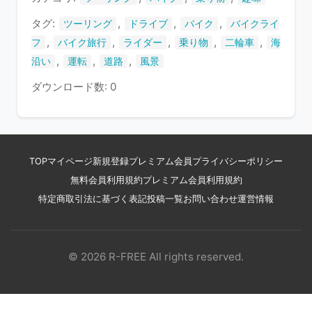
す
タグ:
,
,
,
ツーリング
ドライブ
バイク
バイクライ
,
,
,
,
,
フ
バイク旅行
ライダー
乗り物
二輪車
海
,
,
,
沿い
運転
道路
風景
ダウンロード数: 0
TOP
マイページ
新規登録
プレミアム会員
プライバシーポリシー
無料会員利用規約
プレミアム会員利用規約
特定商取引法に基づく表記
投稿一覧
お問い合わせ
運営情報
© 2026 R-FREE All rights reserved.