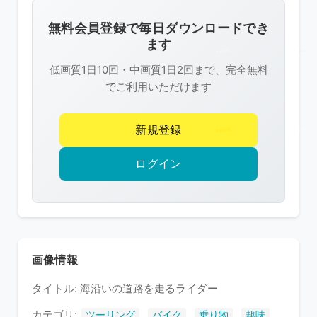
画
像
無料会員登録で毎日ダウンロードでき
は
ます
R-
低画質1日10回・中画質1日2回まで、完全無料
FREE
でご利用いただけます
の
著
新規登録
作
権
ログイン
で
保
護
さ
れ
画像情報
て
タイトル: 海沿いの道路を走るライダー
い
ま
カテゴリ:
,
,
,
ツーリング
バイク
乗り物
趣味