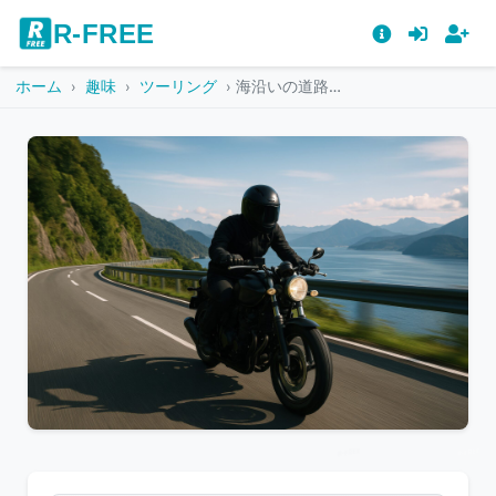
R-FREE
ホーム
趣味
ツーリング
海沿いの道路を走るライダー
こ
の