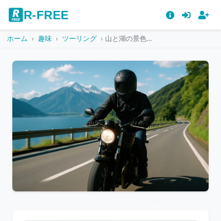
R-FREE
ホーム
趣味
ツーリング
山と湖の景色を背景に走るバイク
こ
の