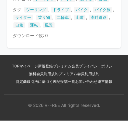
す
タグ:
,
,
,
,
ツーリング
ドライブ
バイク
バイク旅
,
,
,
,
,
ライダー
乗り物
二輪車
山道
湖畔道路
,
,
自然
運転
風景
ダウンロード数: 0
TOP
マイページ
新規登録
プレミアム会員
プライバシーポリシー
無料会員利用規約
プレミアム会員利用規約
特定商取引法に基づく表記
投稿一覧
お問い合わせ
運営情報
© 2026 R-FREE All rights reserved.