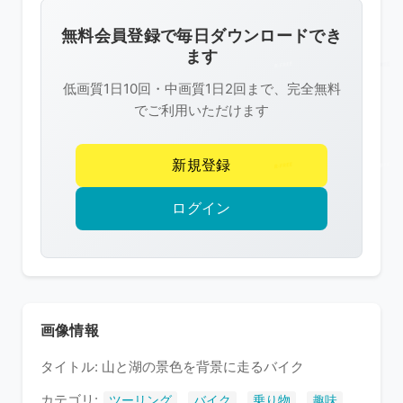
画
像
無料会員登録で毎日ダウンロードでき
は
ます
R-
低画質1日10回・中画質1日2回まで、完全無料
FREE
でご利用いただけます
の
著
新規登録
作
権
ログイン
で
保
護
さ
れ
画像情報
て
タイトル: 山と湖の景色を背景に走るバイク
い
ま
カテゴリ:
,
,
,
ツーリング
バイク
乗り物
趣味