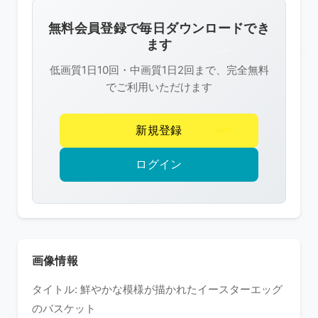
画
像
無料会員登録で毎日ダウンロードでき
は
ます
R-
低画質1日10回・中画質1日2回まで、完全無料
FREE
でご利用いただけます
の
著
新規登録
作
権
ログイン
で
保
護
さ
れ
画像情報
て
タイトル: 鮮やかな模様が描かれたイースターエッグ
い
のバスケット
ま