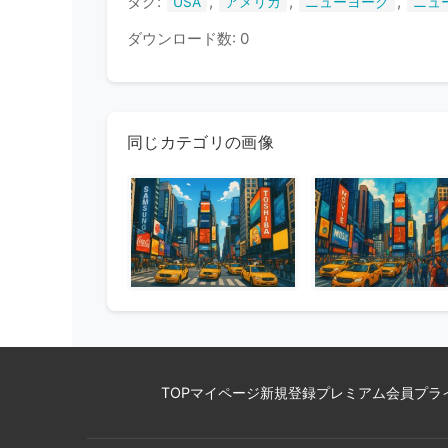
タグ:
,
,
,
USA
アメリカ
ニューヨーク
ニュ
ダウンロード数: 0
同じカテゴリの画像
TOP
マイページ
新規登録
プレミアム会員
プラ