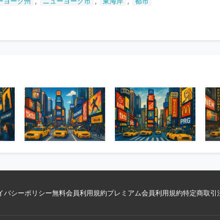
,
,
,
ーヨーク州
ニューヨーク市
東海岸
都市
い
ま
す
イバシーポリシー
無料会員利用規約
プレミアム会員利用規約
特定商取引