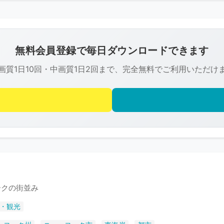
こ
の
画
像
無料会員登録で毎日ダウンロードできます
は
画質1日10回・中画質1日2回まで、完全無料でご利用いただけ
R-
FREE
の
著
作
権
で
保
護
ークの街並み
さ
・観光
れ
て