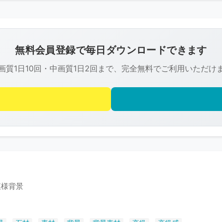
こ
の
画
像
無料会員登録で毎日ダウンロードできます
は
画質1日10回・中画質1日2回まで、完全無料でご利用いただけ
R-
FREE
の
著
作
権
で
保
護
模様背景
さ
れ
て