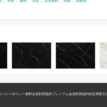
,
,
,
,
,
,
景
石材
素材
背景
背景素材
高級
高級感
い
ま
す
イバシーポリシー
無料会員利用規約
プレミアム会員利用規約
特定商取引