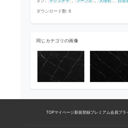
タグ:
,
,
,
テクスチャ
マーブル
大理石
白背
ダウンロード数: 6
同じカテゴリの画像
TOP
マイページ
新規登録
プレミアム会員
プラ