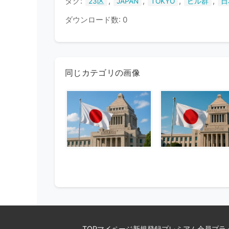
タグ:
,
,
,
,
23区
JAPAN
TOKYO
ビル群
日
ダウンロード数: 0
同じカテゴリの画像
TOP
マイページ
新規登録
プレミアム会員
プラ