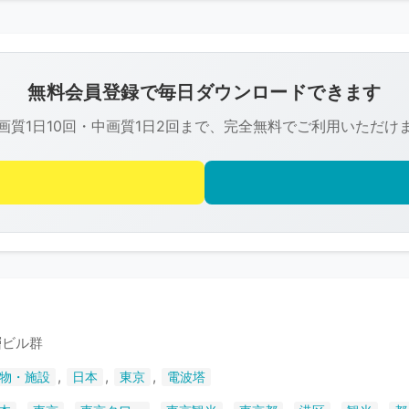
こ
の
画
像
無料会員登録で毎日ダウンロードできます
は
画質1日10回・中画質1日2回まで、完全無料でご利用いただけ
R-
FREE
の
著
作
権
で
保
護
層ビル群
さ
,
,
,
物・施設
日本
東京
電波塔
れ
て