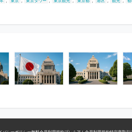
,
,
,
,
,
,
,
本
東京
東京タワー
東京観光
東京都
港区
観光
都
い
ま
す
イバシーポリシー
無料会員利用規約
プレミアム会員利用規約
特定商取引