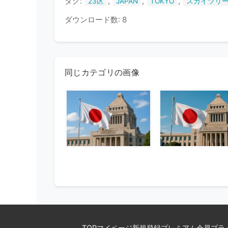
タグ:
,
,
,
23区
JAPAN
TOKYO
スカイツリ
ダウンロード数: 8
同じカテゴリの画像
TOP
マイページ
新規登録
プレミアム会員
プラ