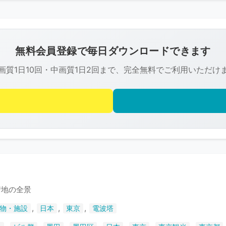
こ
の
画
像
無料会員登録で毎日ダウンロードできます
は
画質1日10回・中画質1日2回まで、完全無料でご利用いただけ
R-
FREE
の
著
作
権
で
保
護
街地の全景
さ
,
,
,
物・施設
日本
東京
電波塔
れ
て