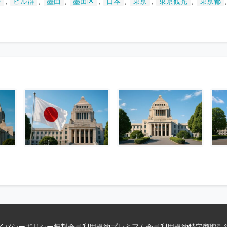
,
,
,
,
,
,
,
ー
ビル群
墨田
墨田区
日本
東京
東京観光
東京都
い
ま
す
イバシーポリシー
無料会員利用規約
プレミアム会員利用規約
特定商取引