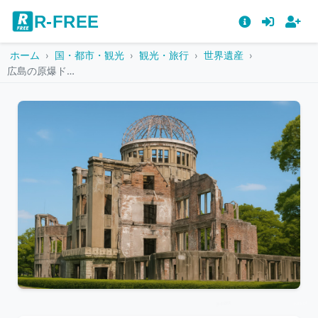
R-FREE
ホーム
国・都市・観光
観光・旅行
世界遺産
広島の原爆ドーム
こ
の