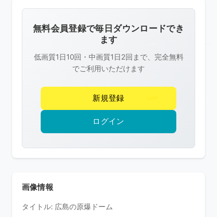
画
像
無料会員登録で毎日ダウンロードでき
は
ます
R-
低画質1日10回・中画質1日2回まで、完全無料
FREE
でご利用いただけます
の
著
新規登録
作
権
ログイン
で
保
護
さ
れ
画像情報
て
タイトル: 広島の原爆ドーム
い