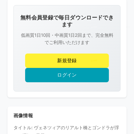
画
像
無料会員登録で毎日ダウンロードでき
は
ます
R-
低画質1日10回・中画質1日2回まで、完全無料
FREE
でご利用いただけます
の
著
新規登録
作
権
ログイン
で
保
護
さ
れ
画像情報
て
タイトル: ヴェネツィアのリアルト橋とゴンドラが浮
い