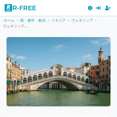
R-FREE
ホーム
国・都市・観光
イタリア
ヴェネツィア
ヴェネツィアのリアルト橋とゴンドラが浮かぶ運河の風景
こ
の