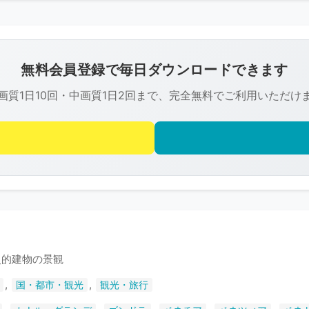
こ
の
画
像
無料会員登録で毎日ダウンロードできます
は
画質1日10回・中画質1日2回まで、完全無料でご利用いただけ
R-
FREE
の
著
作
権
で
保
護
史的建物の景観
さ
,
,
国・都市・観光
観光・旅行
れ
て