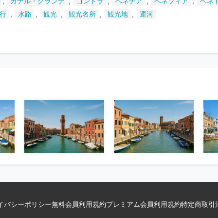
,
,
,
,
,
カナル・グランデ
ゴンドラ
ベネチア
ベネツィア
ベネ
い
,
,
,
,
,
行
水路
観光
観光名所
観光地
運河
ま
す
イバシーポリシー
無料会員利用規約
プレミアム会員利用規約
特定商取引