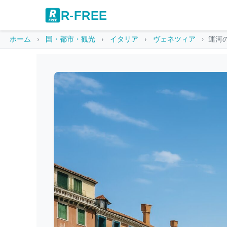
R-FREE
ホーム
国・都市・観光
イタリア
ヴェネツィア
運河