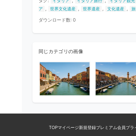
タグ:
,
,
イタリア
イタリア旅行
イタリア観光
,
,
,
,
ア
世界文化遺産
世界遺産
文化遺産
旅
ダウンロード数: 0
同じカテゴリの画像
TOP
マイページ
新規登録
プレミアム会員
プラ