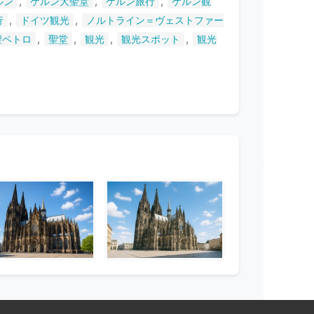
,
,
,
ルン
ケルン大聖堂
ケルン旅行
ケルン観
,
,
行
ドイツ観光
ノルトライン＝ヴェストファー
,
,
,
,
聖ペトロ
聖堂
観光
観光スポット
観光