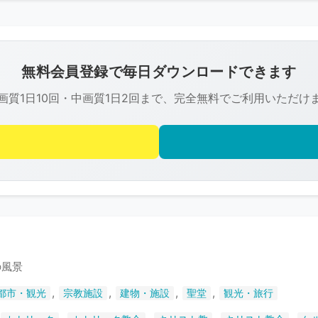
こ
の
画
像
無料会員登録で毎日ダウンロードできます
は
画質1日10回・中画質1日2回まで、完全無料でご利用いただけ
R-
FREE
の
著
作
権
で
保
護
の風景
さ
,
,
,
,
都市・観光
宗教施設
建物・施設
聖堂
観光・旅行
れ
て