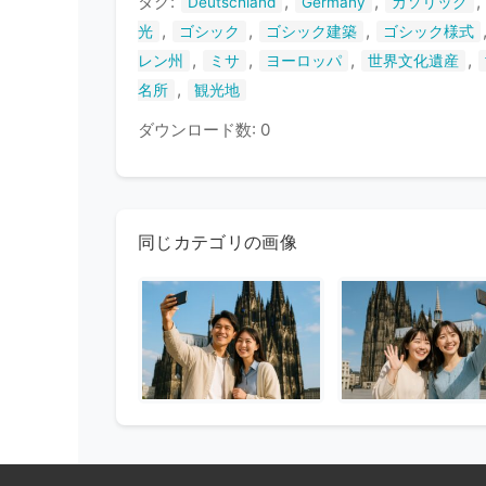
タグ:
,
,
,
Deutschland
Germany
カソリック
,
,
,
光
ゴシック
ゴシック建築
ゴシック様式
,
,
,
,
レン州
ミサ
ヨーロッパ
世界文化遺産
,
名所
観光地
ダウンロード数: 0
同じカテゴリの画像