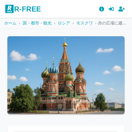
R-FREE
ホーム
国・都市・観光
ロシア
モスクワ
赤の広場に建つ聖ワシリイ大聖堂と街並み
こ
の