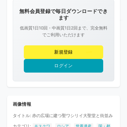
画
像
無料会員登録で毎日ダウンロードでき
は
ます
R-
低画質1日10回・中画質1日2回まで、完全無料
FREE
でご利用いただけます
の
著
新規登録
作
権
ログイン
で
保
護
さ
れ
画像情報
て
タイトル: 赤の広場に建つ聖ワシリイ大聖堂と街並み
い
ま
カテゴリ:
,
,
,
モスクワ
ロシア
世界遺産
国・都