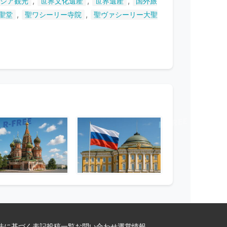
,
,
,
シア観光
世界文化遺産
世界遺産
国外旅
,
,
聖堂
聖ワシーリー寺院
聖ヴァシーリー大聖
法に基づく表記
投稿一覧
お問い合わせ
運営情報