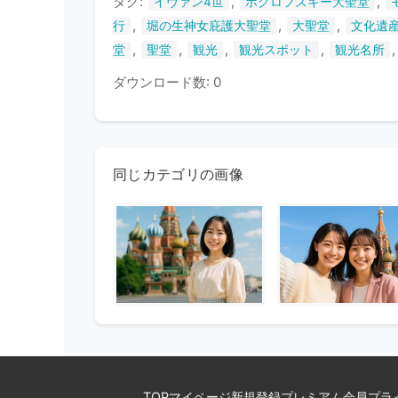
タグ:
,
,
イヴァン4世
ポクロフスキー大聖堂
,
,
,
行
堀の生神女庇護大聖堂
大聖堂
文化遺
,
,
,
,
堂
聖堂
観光
観光スポット
観光名所
ダウンロード数: 0
同じカテゴリの画像
TOP
マイページ
新規登録
プレミアム会員
プラ