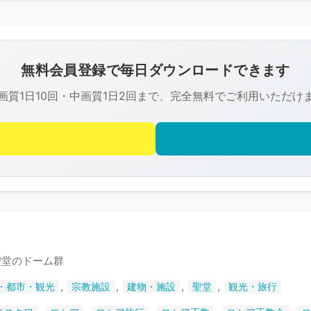
こ
の
画
像
無料会員登録で毎日ダウンロードできます
は
画質1日10回・中画質1日2回まで、完全無料でご利用いただけ
R-
FREE
の
著
作
権
で
保
護
聖堂のドーム群
さ
,
,
,
,
・都市・観光
宗教施設
建物・施設
聖堂
観光・旅行
れ
て