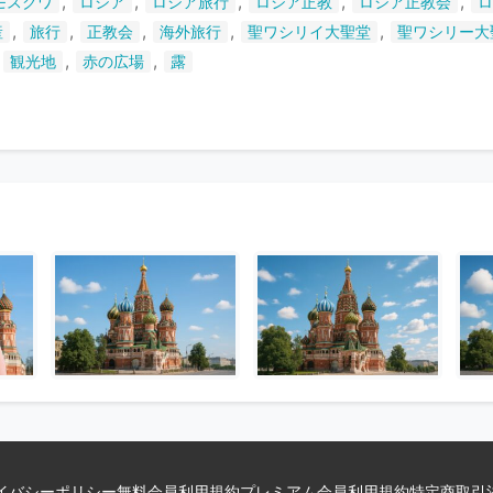
,
,
,
,
,
モスクワ
ロシア
ロシア旅行
ロシア正教
ロシア正教会
ロ
い
,
,
,
,
,
産
旅行
正教会
海外旅行
聖ワシリイ大聖堂
聖ワシリー大
ま
,
,
,
観光地
赤の広場
露
す
イバシーポリシー
無料会員利用規約
プレミアム会員利用規約
特定商取引