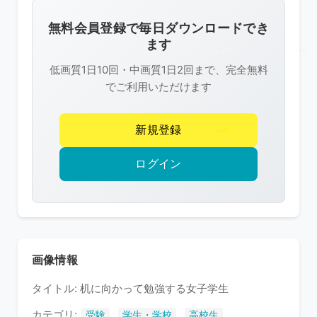
画
像
無料会員登録で毎日ダウンロードでき
は
ます
R-
低画質1日10回・中画質1日2回まで、完全無料
FREE
でご利用いただけます
の
著
新規登録
作
権
ログイン
で
保
護
さ
れ
画像情報
て
タイトル: 机に向かって勉強する女子学生
い
ま
カテゴリ:
,
,
受験
学生・学校
高校生