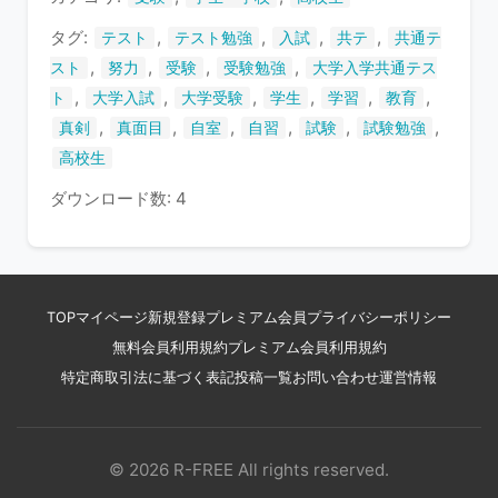
す
タグ:
,
,
,
,
テスト
テスト勉強
入試
共テ
共通テ
,
,
,
,
スト
努力
受験
受験勉強
大学入学共通テス
,
,
,
,
,
,
ト
大学入試
大学受験
学生
学習
教育
,
,
,
,
,
,
真剣
真面目
自室
自習
試験
試験勉強
高校生
ダウンロード数: 4
TOP
マイページ
新規登録
プレミアム会員
プライバシーポリシー
無料会員利用規約
プレミアム会員利用規約
特定商取引法に基づく表記
投稿一覧
お問い合わせ
運営情報
© 2026 R-FREE All rights reserved.